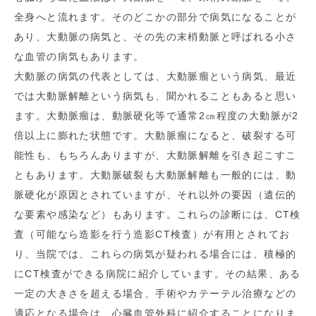
全身へと流れます。そのどこかの部分で病気になることが
あり、大動脈の病気と、その先の末梢動脈と呼ばれる小さ
な血管の病気もあります。
大動脈の病気の代表としては、大動脈瘤という病気、最近
では大動脈解離という病気も、聞かれることもあると思い
ます。大動脈瘤は、動脈硬化等で通常2㎝程度の大動脈が2
倍以上に膨れた状態です。大動脈瘤になると、破裂する可
能性も、もちろんありますが、大動脈解離を引き起こすこ
ともあります。大動脈破裂も大動脈解離も一般的には、動
脈硬化が原因とされていますが、それ以外の要因（遺伝的
な要素や感染など）もあります。これらの診断には、CT検
査（可能なら造影を行う造影CT検査）が有用とされてお
り、当院では、これらの病気が疑われる場合には、積極的
にCT検査ができる病院に紹介しています。その結果、ある
一定の大きさを超える場合、手術やカテーテル治療などの
適応となる場合は、心臓血管外科に紹介することになりま