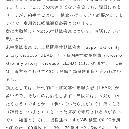
す。もし、そこまでの大きさでない場合にも、程度にもよ
りますが、約半年ごとにCT検査を行っていく必要がありま
すので、定期的に経過観察必要となります。
次に大動脈より先の末梢動脈疾患について、お話したいと
思います。
末梢動脈疾患は、上肢閉塞性動脈疾患（upper extremity
artery disease: UEAD）と下肢閉塞性動脈疾患（lower e
xtremity artery disease: LEAD）にわかれます。（以前
は、両方を合わせてASO：閉塞性動脈硬化症と言われてい
ました）
頻度としては、圧倒的に下肢閉塞性動脈疾患（LEAD）が
多いので、そちらのお話をします。当院には、＜足がつめ
たくなる＞ですとか、＜歩いていたら足がすぐに痛くなる
（跛行といいます）＞といった症状で来院される方が多い
です。頻度としては、後程述べますがABI検査で0.90未満
の割合は、60歳以上1～3%，70歳以上2～5%であり，男