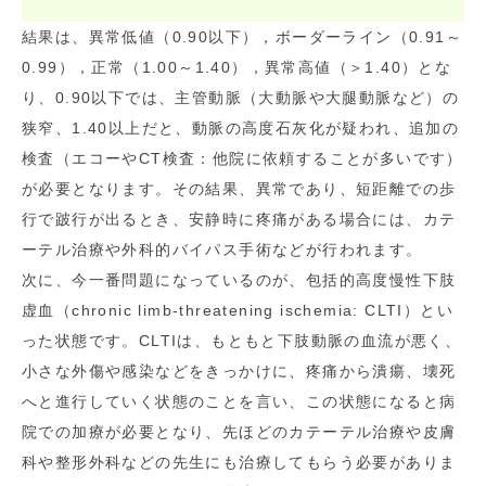
結果は、異常低値（0.90以下），ボーダーライン（0.91～
0.99），正常（1.00～1.40），異常高値（＞1.40）とな
り、0.90以下では、主管動脈（大動脈や大腿動脈など）の
狭窄、1.40以上だと、動脈の高度石灰化が疑われ、追加の
検査（エコーやCT検査：他院に依頼することが多いです）
が必要となります。その結果、異常であり、短距離での歩
行で跛行が出るとき、安静時に疼痛がある場合には、カテ
ーテル治療や外科的バイパス手術などが行われます。
次に、今一番問題になっているのが、包括的高度慢性下肢
虚血（chronic limb-threatening ischemia: CLTI）とい
った状態です。CLTIは、もともと下肢動脈の血流が悪く、
小さな外傷や感染などをきっかけに、疼痛から潰瘍、壊死
へと進行していく状態のことを言い、この状態になると病
院での加療が必要となり、先ほどのカテーテル治療や皮膚
科や整形外科などの先生にも治療してもらう必要がありま