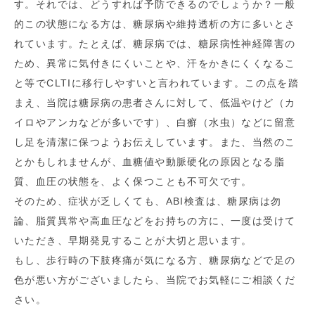
す。それでは、どうすれば予防できるのでしょうか？一般
的この状態になる方は、糖尿病や維持透析の方に多いとさ
れています。たとえば、糖尿病では、糖尿病性神経障害の
ため、異常に気付きにくいことや、汗をかきにくくなるこ
と等でCLTIに移行しやすいと言われています。この点を踏
まえ、当院は糖尿病の患者さんに対して、低温やけど（カ
イロやアンカなどが多いです）、白癬（水虫）などに留意
し足を清潔に保つようお伝えしています。また、当然のこ
とかもしれませんが、血糖値や動脈硬化の原因となる脂
質、血圧の状態を、よく保つことも不可欠です。
そのため、症状が乏しくても、ABI検査は、糖尿病は勿
論、脂質異常や高血圧などをお持ちの方に、一度は受けて
いただき、早期発見することが大切と思います。
もし、歩行時の下肢疼痛が気になる方、糖尿病などで足の
色が悪い方がございましたら、当院でお気軽にご相談くだ
さい。