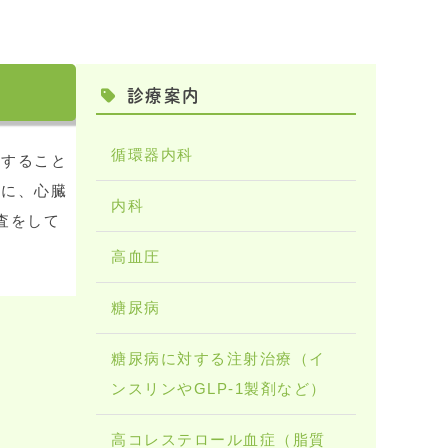
診療案内
循環器内科
閉すること
的に、心臓
内科
査をして
高血圧
糖尿病
糖尿病に対する注射治療（イ
ンスリンやGLP-1製剤など）
高コレステロール血症（脂質