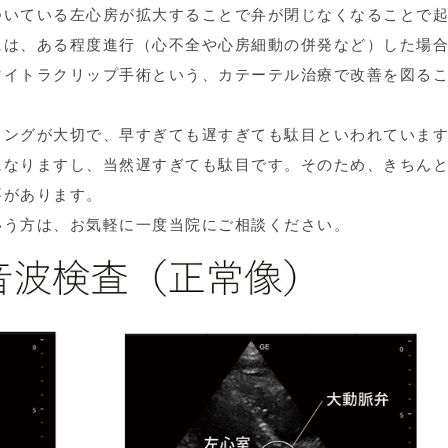
ついている左心房が拡大することで弁が閉じなくなることで
には、ある程度進行（心不全や心房細動の併発など）した場
マイトラクリップ手術という、カテーテル治療で改善を図る
ミングが大切で、早すぎても遅すぎても駄目といわれていま
になりますし、当然遅すぎても駄目です。そのため、きちん
要があります。
いう方は、お気軽に一度当院にご相談ください。