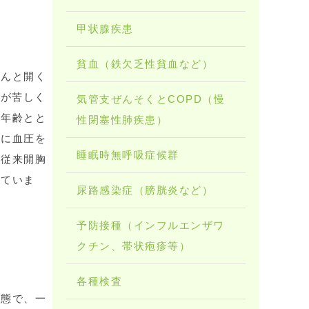
甲状腺疾患
貧血（鉄欠乏性貧血など）
ちんと開く
胸が苦しく
気管支ぜんそくとCOPD（慢
、年齢とと
性閉塞性肺疾患）
的に血圧を
睡眠時無呼吸症候群
。従来開胸
きていま
尿路感染症（膀胱炎など）
予防接種（インフルエンザワ
クチン、帯状疱疹等）
各種検査
状態で、一