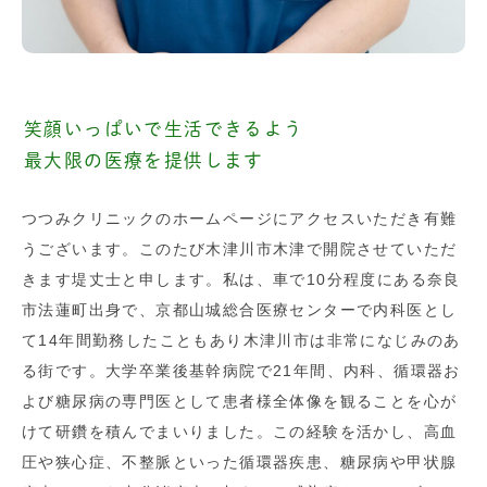
笑顔いっぱいで生活できるよう
最大限の医療を提供します
つつみクリニックのホームページにアクセスいただき有難
うございます。このたび木津川市木津で開院させていただ
きます堤丈士と申します。私は、車で10分程度にある奈良
市法蓮町出身で、京都山城総合医療センターで内科医とし
て14年間勤務したこともあり木津川市は非常になじみのあ
る街です。大学卒業後基幹病院で21年間、内科、循環器お
よび糖尿病の専門医として患者様全体像を観ることを心が
けて研鑽を積んでまいりました。この経験を活かし、高血
圧や狭心症、不整脈といった循環器疾患、糖尿病や甲状腺