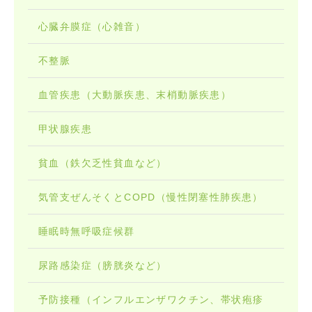
心臓弁膜症（心雑音）
不整脈
血管疾患（大動脈疾患、末梢動脈疾患）
甲状腺疾患
貧血（鉄欠乏性貧血など）
気管支ぜんそくとCOPD（慢性閉塞性肺疾患）
睡眠時無呼吸症候群
尿路感染症（膀胱炎など）
予防接種（インフルエンザワクチン、帯状疱疹