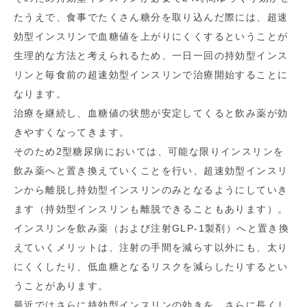
たうえで、食事でたくさん糖分を取り込んだ際には、超速
効型インスリンで血糖値を上がりにくくするということが
生理的な方法と考えられるため、一日一回の持効型インス
リンと毎食前の超速効型インスリンで治療開始することに
なります。
治療を継続し、血糖値の状態が安定してくると飲み薬が効
きやすくなってきます。
そのため2型糖尿病においては、可能な限りインスリンを
飲み薬へと置き換えていくことを行い、超速効型インスリ
ンから離脱し持効型インスリンのみとなるようにしていき
ます（持効型インスリンも離脱できることもあります）。
インスリンを飲み薬（および注射GLP-1製剤）へと置き換
えていくメリットは、注射の手間を減らす以外にも、太り
にくくしたり、低血糖となるリスクを減らしたりするとい
うことがあります。
最近ではさらに持効型インスリンの効きを、さらに長くし