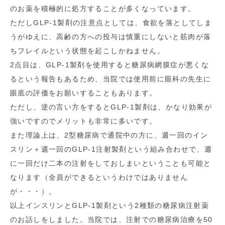
のお薬を積極的に処方することが多くなっています。
ただしGLP-1製剤の注意点としては、食欲を落としてしま
うがゆえに、高齢の方への投与は慎重にしないと筋肉が落
ちフレイルという状態を起こしかねません。
2点目は、GLP-1製剤を使用すると糖尿病網膜症が悪くな
るという報告もあるため、当院では使用前に眼科の先生に
眼底の評価をお願いすることもあります。
ただし、逆の言い方をするとGLP-1製剤は、かなり効果が
強いですのでメリットも非常に多いです。
また理論上は、2型糖尿病で通院中の方に、週一回のイン
スリン＋週一回のGLP-1注射製剤という組み合わせで、週
に一回だけ二本の注射をしておしまいということも可能と
なります（全員ができるというわけではありません
が・・・）。
以上インスリンとGLP-1製剤という2種類の糖尿病注射薬
のお話しをしました。当院では、注射での糖尿病治療を50