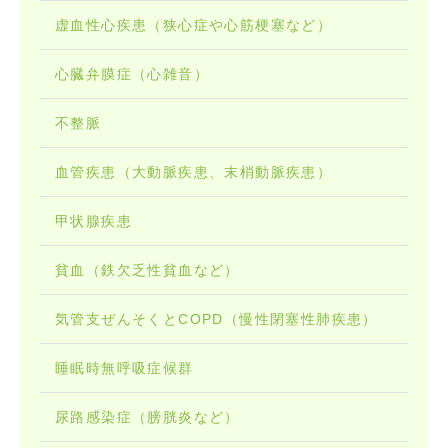
虚血性心疾患（狭心症や心筋梗塞など）
心臓弁膜症（心雑音）
不整脈
血管疾患（大動脈疾患、末梢動脈疾患）
甲状腺疾患
貧血（鉄欠乏性貧血など）
気管支ぜんそくとCOPD（慢性閉塞性肺疾患）
睡眠時無呼吸症候群
尿路感染症（膀胱炎など）