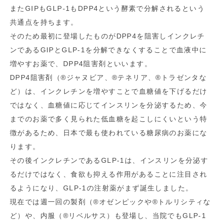
またGIPもGLP-1もDPP4という酵素で分解されるという
共通点を持ちます。
そのため最初に登場したものがDPP4を阻害しインクレチ
ンであるGIPとGLP-1を分解できなくすることで血液中に
増やすお薬で、DPP4阻害剤といいます。
DPP4阻害剤（®ジャヌビア、®テネリア、®トラゼンタな
ど）は、インクレチンを増やすことで血糖値を下げるだけ
ではなく、血糖値に応じてインスリンを分泌するため、今
までのお薬で多く見られた低血糖を起こしにくいという特
徴があるため、日本で最も使われている糖尿病のお薬にな
ります。
その後インクレチンであるGLP-1は、インスリンを分泌す
るだけではなく、食欲も抑える作用があることに注目され
るようになり、GLP-1の注射薬がまず誕生しました。
現在では週一回の製剤（®オゼンピックや®トルリシティな
ど）や、内服（®リベルサス）も登場し、当院でもGLP-1